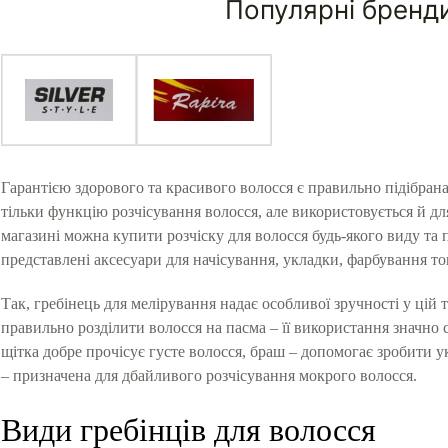
Популярні бренд
Гарантією здорового та красивого волосся є правильно підібрана
тільки функцію розчісування волосся, але використовується й д
магазині можна купити розчіску для волосся будь-якого виду та 
представлені аксесуари для начісування, укладки, фарбування т
Так, гребінець для мелірування надає особливої зручності у цій 
правильно розділити волосся на пасма – її використання значно
щітка добре прочісує густе волосся, браш – допомогає зробити 
– призначена для дбайливого розчісування мокрого волосся.
Види гребінців для волосся