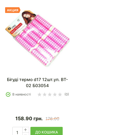
Бігуді термо d17 12шт.уп. BT-
02 Б03054
В наявності
(0)
158.90
грн.
176.00
ДО КОШИКА