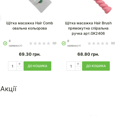
Щітка масажка Hair Comb
Щітка масажка Hair Brush
овальна кольорова
прямокутна спіральна
ручка арт.GK2406
В
В
(0)
(0)
наявності
наявності
69.30
грн.
68.80
грн.
ДО КОШИКА
ДО КОШИКА
Акції