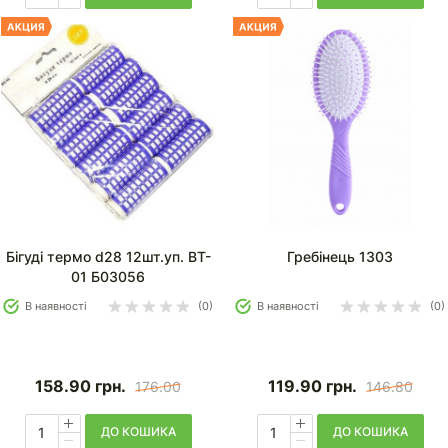
Бігуді термо d28 12шт.уп. BT-
Гребінець 1303
01 Б03056
В наявності
(0)
В наявності
(0)
158.90
грн.
119.90
грн.
176.00
146.80
ДО КОШИКА
ДО КОШИКА