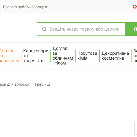
Договір публічної оферти
Догляд
Догляд
Канцтовари
З
за
Побутова
Декоративна
за
та
о
обличчям
хімія
косметика
волоссям
творчість
гі
і тілом
ари для волосся
/
Гребінці