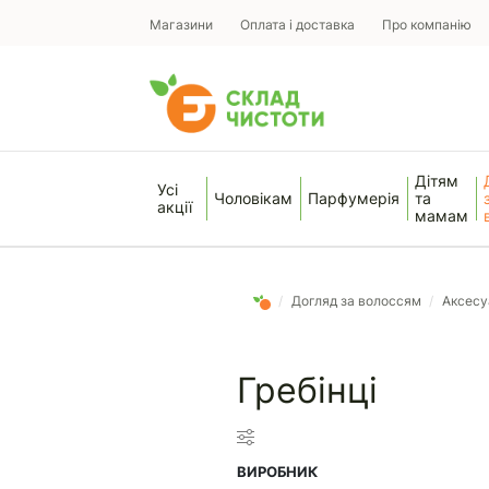
Магазини
Оплата і доставка
Про компанію
Дітям
Усі
Чоловікам
Парфумерія
та
акції
мамам
/
Догляд за волоссям
/
Аксесу
Гребінці
ВИРОБНИК