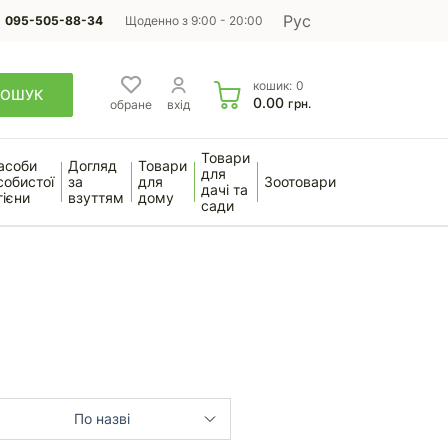
Рус
095-505-88-34
Щоденно з 9:00 - 20:00
кошик:
0
ПОШУК
0.00
грн.
обране
вхід
Товари
асоби
Догляд
Товари
для
собистої
за
для
Зоотовари
дачі та
гієни
взуттям
дому
сади
По назві