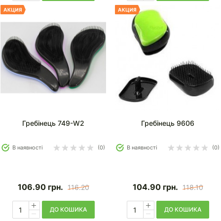
Гребінець 749-W2
Гребінець 9606
В наявності
(0)
В наявності
(0)
106.90
грн.
104.90
грн.
116.20
118.10
ДО КОШИКА
ДО КОШИКА