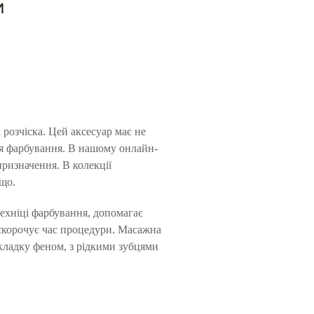
и
 розчіска. Цей аксесуар має не
ля фарбування. В нашому онлайн-
призначення. В колекції
ощо.
техніці фарбування, допомагає
 скорочує час процедури. Масажна
укладку феном, з рідкими зубцями