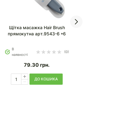
Щітка масажка Hair Brush
Щітка масажка Hair Brush
прямокутна арт.9543-6 *6
овальна арт.9551-6 *6
В
В
(0)
(0
наявності
наявності
79.30
грн.
79.30
грн.
ДО КОШИКА
ДО КОШИКА