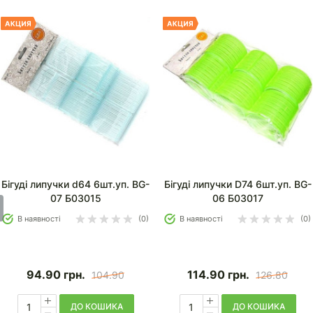
Бігуді липучки d64 6шт.уп. BG-
Бігуді липучки D74 6шт.уп. BG-
07 Б03015
06 Б03017
В наявності
(0)
В наявності
(0)
94.90
грн.
114.90
грн.
104.90
126.80
ДО КОШИКА
ДО КОШИКА