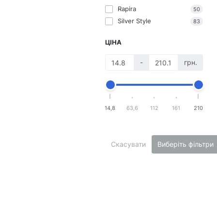
Rapira
50
Silver Style
83
ЦІНА
-
грн.
14,8
63,6
112
161
210
Скасувати
Виберіть фільтри