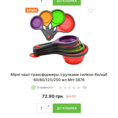
ДО КОШИКА
Мірні чаші-трансформеры з ручками силікон 4ін/наб
60/80/125/250 мл MH-3876
В наявності
(0)
72.90
грн.
90.10
ДО КОШИКА