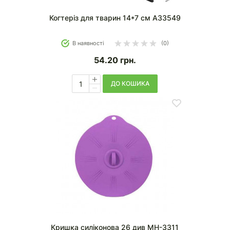
Когтеріз для тварин 14*7 см A33549
В наявності
(0)
54.20
грн.
ДО КОШИКА
Кришка силіконова 26 див MH-3311