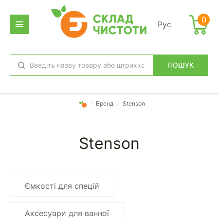
0
Рус
ПОШУК
обране
вхід
/
Бренд
/
Stenson
Stenson
Ємкості для спецій
Аксесуари для ванної