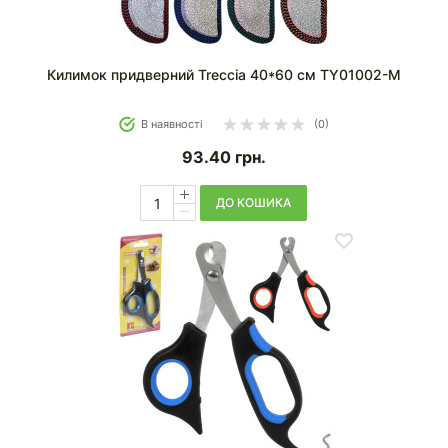
Килимок придверний Treccia 40*60 см TY01002-M
В наявності
(0)
93.40
грн.
ДО КОШИКА