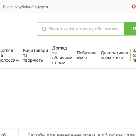
Договір публічної оферти
Догляд
Догляд
Канцтовари
З
за
Побутова
Декоративна
за
та
о
обличчям
хімія
косметика
волоссям
творчість
гі
і тілом
руб
Засоби для виведення плям, відбілювачі для