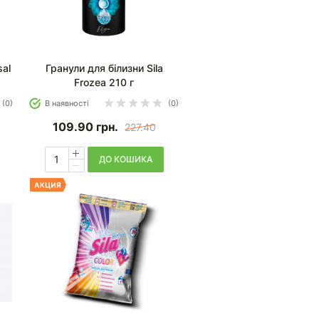
sal
Гранули для білизни Sila
Frozea 210 г
(0)
В наявності
(0)
109.90
грн.
227.40
ДО КОШИКА