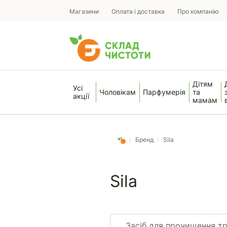
Магазини
Оплата і доставка
Про компанію
Дітям
Усі
Чоловікам
Парфумерія
та
акції
мамам
/
Бренд
/
Sila
Sila
Засіб для прочищення т