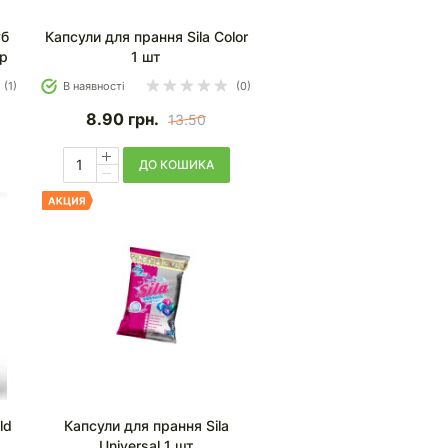
уб
Капсули для прання Sila Color
гр
1 шт
(1)
В наявності
(0)
8.90
грн.
13.50
ДО КОШИКА
ld
Капсули для прання Sila
Universal 1 шт