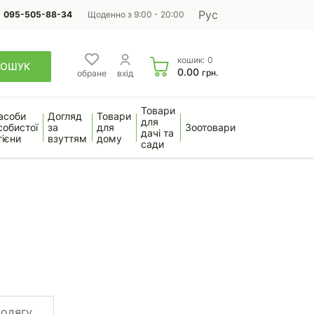
Рус
095-505-88-34
Щоденно з 9:00 - 20:00
кошик:
0
ПОШУК
0.00
грн.
обране
вхід
Товари
асоби
Догляд
Товари
для
собистої
за
для
Зоотовари
дачі та
гієни
взуттям
дому
сади
 одягу