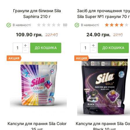
Гранули для білизни Sila
Засіб для прочищення тр
Saphirra 210 г
Sila Super №1 гранули 70 
В наявності
(0)
В наявності
109.90
грн.
24.90
грн.
227.40
27.10
ДО КОШИКА
ДО КОШИКА
Капсули для прання Sila Color
Капсули для прання Sila Go
35 шт
Black 10 шт