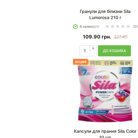
Гранули для білизни Sila
Lumorosa 210 г
В наявності
(0)
109.90
грн.
227.40
ДО КОШИКА
Капсули для прання Sila Color
10 шт