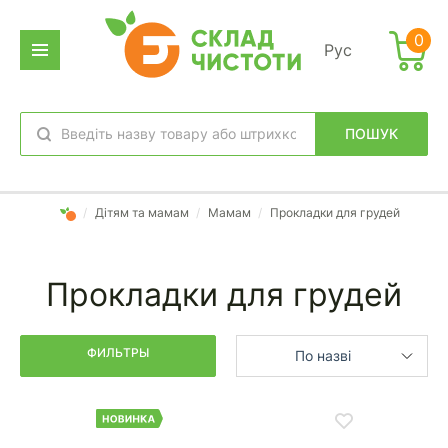
Фильтр
0
Рус
дено
аров:
ПОШУК
обране
вхід
/
Дітям та мамам
/
Мамам
/
Прокладки для грудей
Прокладки для грудей
ФИЛЬТРЫ
По назві