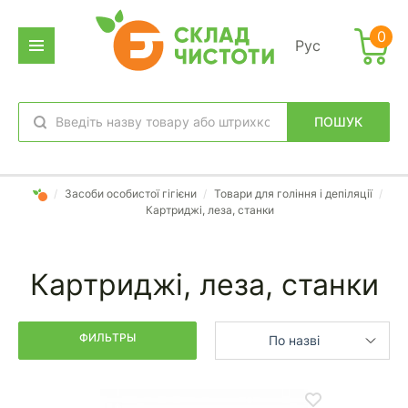
Фильтр
0
Рус
дено
аров:
ПОШУК
обране
вхід
/
Засоби особистої гігієни
/
Товари для гоління і депіляції
/
Картриджі, леза, станки
Картриджі, леза, станки
ФИЛЬТРЫ
По назві