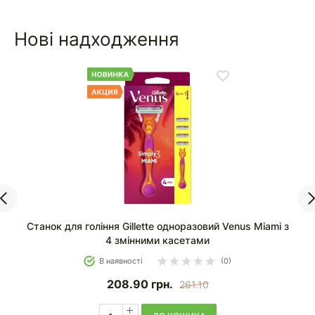
Нові надходження
з
Станки для гоління Gillette одноразові Venus 3
Sensitive Blue 6 шт
В наявності
(0)
219.90
грн.
275.00