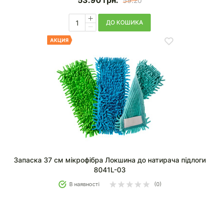
53.90
грн.
59.20
ДО КОШИКА
Запаска 37 см мікрофібра Локшина до натирача підлоги
8041L-03
В наявності
(0)