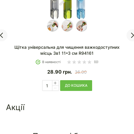
Щітка для миття вікон і важкодоступних місць 13*10
см R37150
В наявності
(0)
23.90
грн.
28.80
ДО КОШИКА
Акції