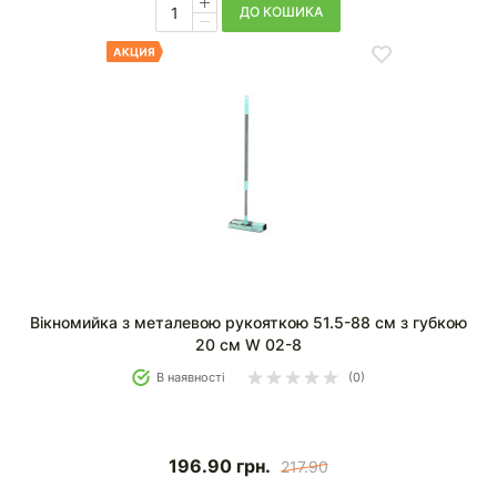
ДО КОШИКА
Вікномийка з металевою рукояткою 51.5-88 см з губкою
20 см W 02-8
В наявності
(0)
196.90
грн.
217.90