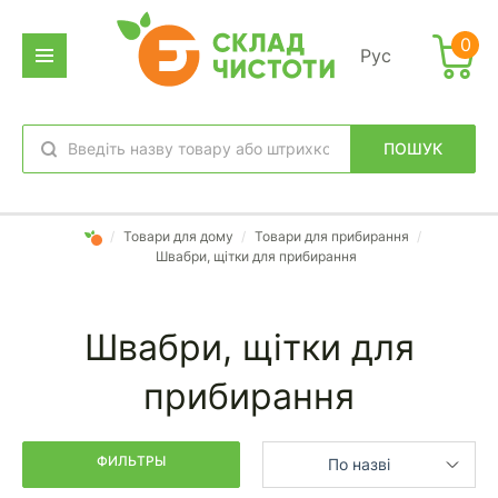
Фильтр
0
Рус
дено
аров:
ПОШУК
обране
вхід
/
Товари для дому
/
Товари для прибирання
/
Швабри, щітки для прибирання
Швабри, щітки для
прибирання
ФИЛЬТРЫ
По назві