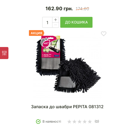
162.90
грн.
174.60
ДО КОШИКА
Запаска до швабри PEPITA 081312
В наявності
(0)