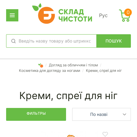
Фильтр
0
Рус
дено
аров:
ПОШУК
обране
вхід
/
Догляд за обличчям і тілом
/
Косметика для догляду за ногами
/
Креми, спреї для ніг
Креми, спреї для ніг
ФИЛЬТРЫ
По назві