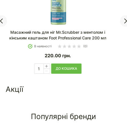
Зволожувальний крем для стоп Mr.Scrubber від
загрубілої шкіри Foot Professional Care 115 мл
В наявності
(0)
160.00
грн.
ДО КОШИКА
Акції
Популярні бренди