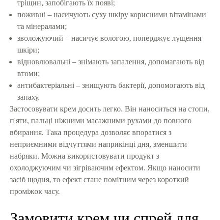
тріщин, запобігають їх появі;
поживні – насичують суху шкіру корисними вітамінами
та мінералами;
зволожуючий – насичує вологою, поперджує лущення
шкіри;
відновлювальні – знімають запалення, допомагають від
втоми;
антибактеріальні – знищують бактерії, допомогають від
запаху.
Застосовувати крем досить легко. Він наноситься на стопи,
п'яти, пальці ніжними масажними рухами до повного
вбирання. Така процедура дозволяє впоратися з
неприємними відчуттями наприкінці дня, зменшити
набряки. Можна використовувати продукт з
охолоджуючим чи зігріваючим ефектом. Якщо наносити
засіб щодня, то ефект стане помітним через короткий
проміжок часу.
Замовити крем чи спрей для