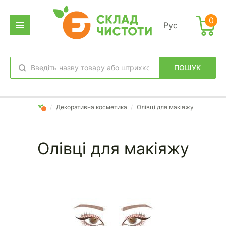
Фильтр
0
Рус
дено
аров:
ПОШУК
Категории
обране
вхід
/
Декоративна косметика
/
Олівці для макіяжу
ЛІВЦІ ДЛЯ ОЧЕЙ
Олівці для макіяжу
ЛІВЦІ ДЛЯ ГУБ