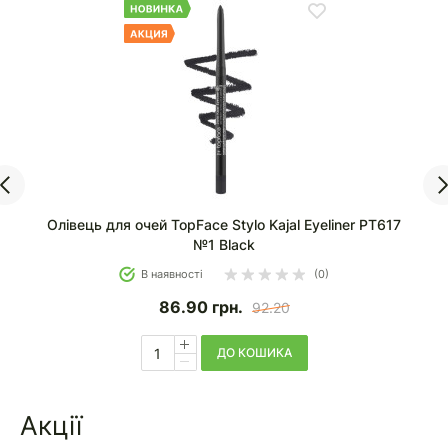
Олівець для очей TopFace Stylo Kajal Eyeliner PT617
№1 Black
В наявності
(0)
86.90
грн.
92.20
ДО КОШИКА
Акції