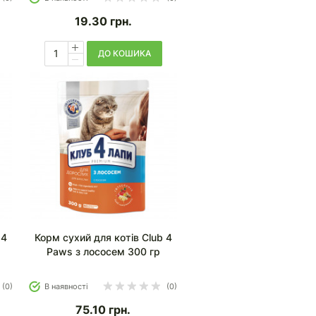
19.30
грн.
ДО КОШИКА
 4
Корм сухий для котів Club 4
Paws з лососем 300 гр
(0)
В наявності
(0)
75.10
грн.