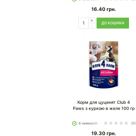
16.40
грн.
ДО КОШИКА
Корм для цуценят Club 4
Paws з куркою в желе 100 гр
В наявності
(0)
19.30
грн.