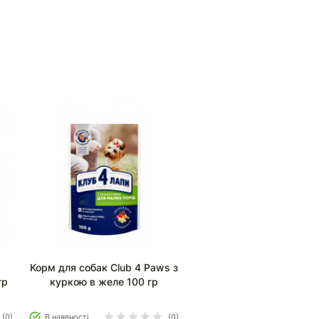
4
Корм для собак Club 4 Paws з
гр
куркою в желе 100 гр
(0)
В наявності
(0)