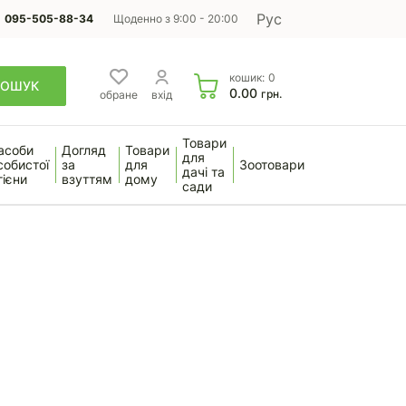
Рус
095-505-88-34
Щоденно з 9:00 - 20:00
кошик:
0
ПОШУК
0.00
грн.
обране
вхід
Товари
асоби
Догляд
Товари
для
собистої
за
для
Зоотовари
дачі та
гієни
взуттям
дому
сади