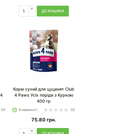
ДО КОШИКА
Корм сухий для цуценят Club
 4
4 Paws Усіх поріди з Куркою
400 гр
(0)
В наявності
(0)
75.80
грн.
ДО КОШИКА