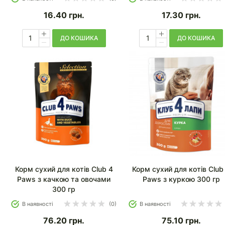
16.40
грн.
17.30
грн.
ДО КОШИКА
ДО КОШИКА
Корм сухий для котів Club 4
Корм сухий для котів Club
Paws з качкою та овочами
Paws з куркою 300 гр
300 гр
В наявності
(0)
В наявності
76.20
грн.
75.10
грн.