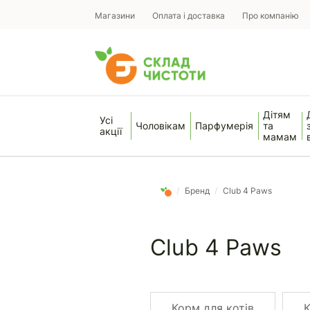
Магазини
Оплата і доставка
Про компанію
Дітям
Усі
Чоловікам
Парфумерія
та
акції
мамам
/
Бренд
/
Club 4 Paws
Club 4 Paws
Корм для котів
К