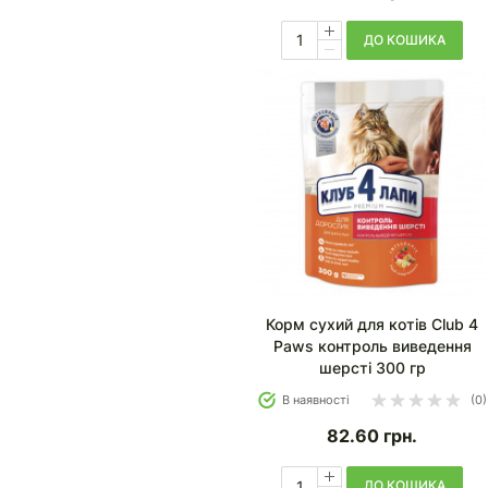
ДО КОШИКА
Корм сухий для котів Club 4
Paws контроль виведення
шерсті 300 гр
В наявності
(0)
82.60
грн.
ДО КОШИКА