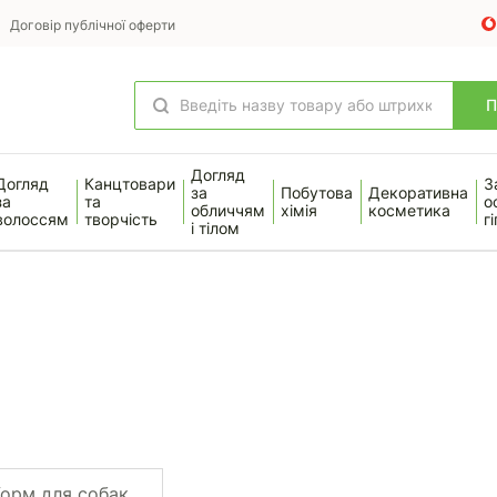
Договір публічної оферти
Догляд
Догляд
Канцтовари
З
за
Побутова
Декоративна
за
та
о
обличчям
хімія
косметика
волоссям
творчість
гі
і тілом
орм для собак