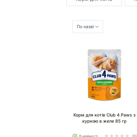
По назві
Корм для котів Club 4 Paws з
куркою в желе 85 гр
В наявності
(0)