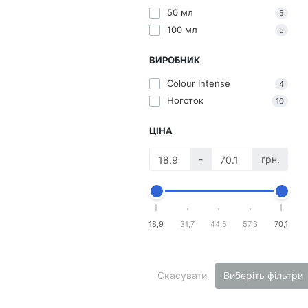
50 мл
5
100 мл
5
ВИРОБНИК
Colour Intense
4
Ноготок
10
ЦІНА
-
грн.
18,9
31,7
44,5
57,3
70,1
Скасувати
Виберіть фільтри