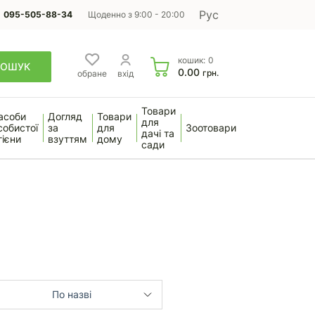
Рус
095-505-88-34
Щоденно з 9:00 - 20:00
кошик:
0
ПОШУК
0.00
грн.
обране
вхід
Товари
асоби
Догляд
Товари
для
собистої
за
для
Зоотовари
дачі та
гієни
взуттям
дому
сади
По назві