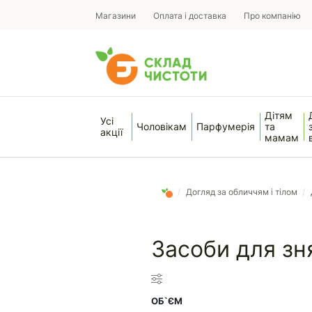
Магазини
Оплата і доставка
Про компанію
Дітям
Усі
Чоловікам
Парфумерія
та
акції
мамам
/
Догляд за обличчям і тілом
/
Засоби для зн
ОБ`ЄМ