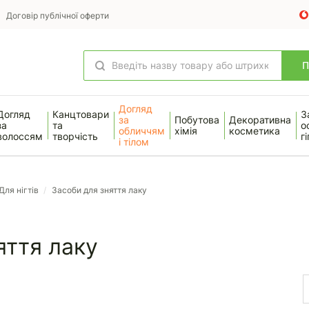
Договір публічної оферти
Догляд
Догляд
Канцтовари
З
за
Побутова
Декоративна
за
та
о
обличчям
хімія
косметика
волоссям
творчість
гі
і тілом
Для нігтів
/
Засоби для зняття лаку
яття лаку