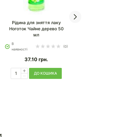
Рідина для зняття лаку
Рідина для зняття лаку
Ноготок Чайне дерево 50
Ноготок Ромашка 50 мл
мл
В
В
(0)
(1)
наявності
наявності
37.10
грн.
37.10
грн.
ДО КОШИКА
ДО КОШИКА
и