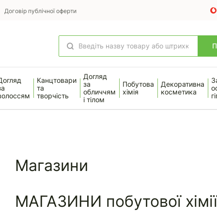
Договір публічної оферти
Догляд
Догляд
Канцтовари
З
за
Побутова
Декоративна
за
та
о
обличчям
хімія
косметика
волоссям
творчість
гі
і тілом
Магазини
МАГАЗИНИ побутової хімі