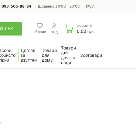
Рус
095-505-88-34
Щоденно з 9:00 - 20:00
кошик:
0
ПОШУК
0.00
грн.
обране
вхід
Товари
асоби
Догляд
Товари
для
собистої
за
для
Зоотовари
дачі та
гієни
взуттям
дому
сади
ї