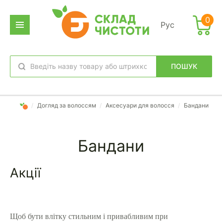
Фильтр
0
Рус
дено
аров:
ПОШУК
обране
вхід
/
Догляд за волоссям
/
Аксесуари для волосся
/
Бандани
Бандани
Акції
Щоб бути влітку стильним і привабливим при