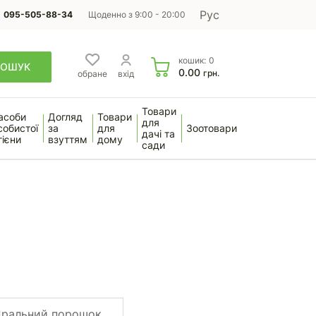
Рус
095-505-88-34
Щоденно з 9:00 - 20:00
кошик:
0
ПОШУК
0.00
грн.
обране
вхід
Товари
асоби
Догляд
Товари
для
собистої
за
для
Зоотовари
дачі та
гієни
взуттям
дому
сади
ральний порошок