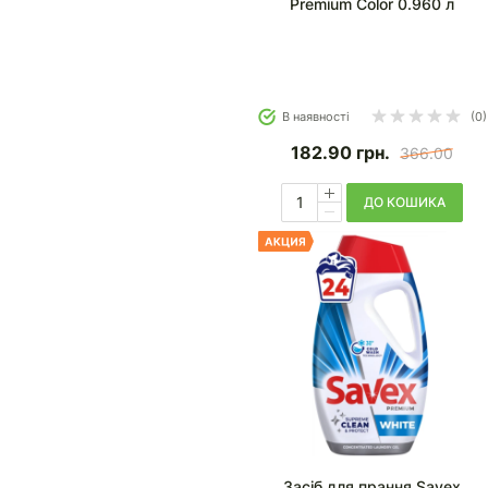
Premium Color 0.960 л
В наявності
(0)
182.90
грн.
366.00
ДО КОШИКА
Засіб для прання Savex