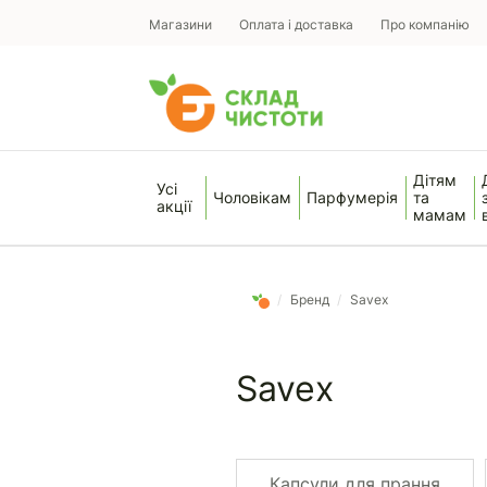
Магазини
Оплата і доставка
Про компанію
Дітям
Усі
Чоловікам
Парфумерія
та
акції
мамам
/
Бренд
/
Savex
Savex
Капсули для прання