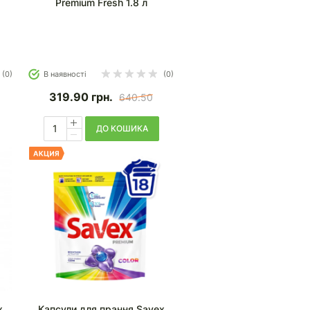
Premium Fresh 1.8 л
(0)
В наявності
(0)
319.90
грн.
640.50
ДО КОШИКА
x
Капсули для прання Savex