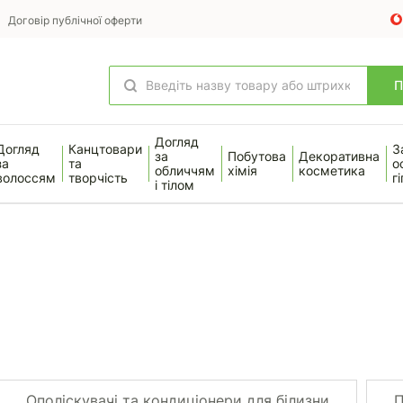
Договір публічної оферти
Догляд
Догляд
Канцтовари
З
за
Побутова
Декоративна
за
та
о
обличчям
хімія
косметика
волоссям
творчість
гі
і тілом
Ополіскувачі та кондиціонери для білизни
П