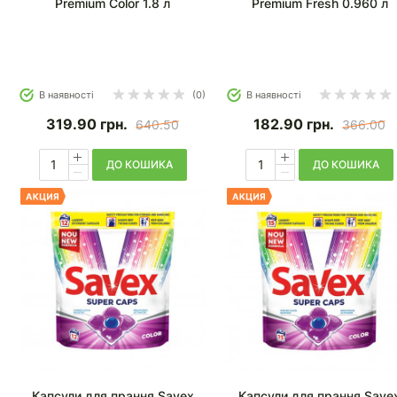
Premium Color 1.8 л
Premium Fresh 0.960 л
В наявності
(0)
В наявності
319.90
грн.
182.90
грн.
640.50
366.00
ДО КОШИКА
ДО КОШИКА
Капсули для прання Savex
Капсули для прання Save