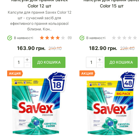
Color 12 шт
Color 15 шт
Капсули для прання Savex Color 12
шт - сучасний засіб для
ефективного прання кольорової
білизни. Кон..
В наявності
(1)
В наявності
163.90
грн.
182.90
грн.
210.10
228.40
ДО КОШИКА
ДО КОШИКА