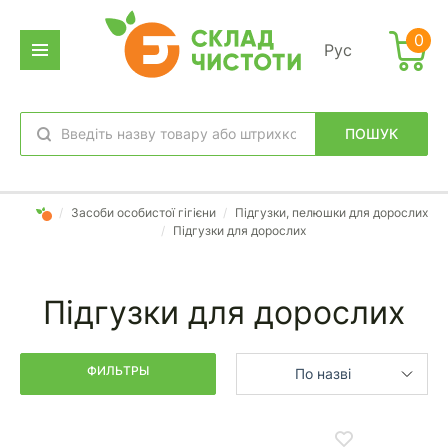
Фильтр
0
Рус
дено
аров:
ПОШУК
обране
вхід
/
Засоби особистої гігієни
/
Підгузки, пелюшки для дорослих
/
Підгузки для дорослих
Підгузки для дорослих
ФИЛЬТРЫ
По назві