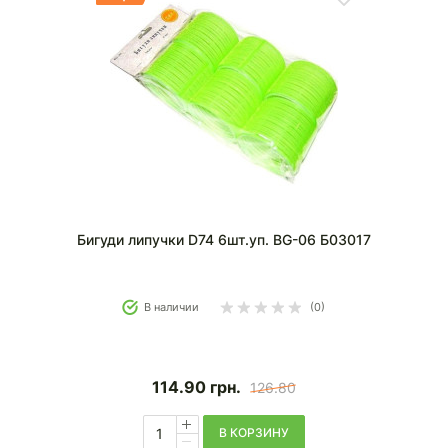
Бигуди липучки D74 6шт.уп. BG-06 Б03017
В наличии
(0)
114.90
грн.
126.80
В КОРЗИНУ