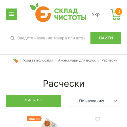
Фильтр
0
Укр
дено
аров:
НАЙТИ
избранное
вход
/
Уход за волосами
/
Аксессуары для волос
/
Расчески
Расчески
ФИЛЬТРЫ
По названию