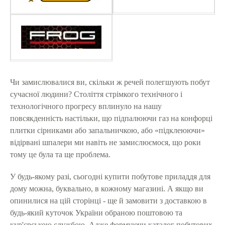
Чи замислювалися ви, скільки ж речей полегшують побут
сучасної людини? Століття стрімкого технічного і
технологічного прогресу вплинуло на нашу
повсякденність настільки, що підпалюючи газ на конфорці
плитки сірниками або запальничкою, або «підклеюючи»
відірвані шпалери ми навіть не замислюємося, що роки
тому це була та ще проблема.
У будь-якому разі, сьогодні купити побутове приладдя для
дому можна, буквально, в кожному магазині. А якщо ви
опинилися на цій сторінці - ще й замовити з доставкою в
будь-який куточок України обраною поштовою та
кур'єрською службою. Адже формуючи каталог побутових