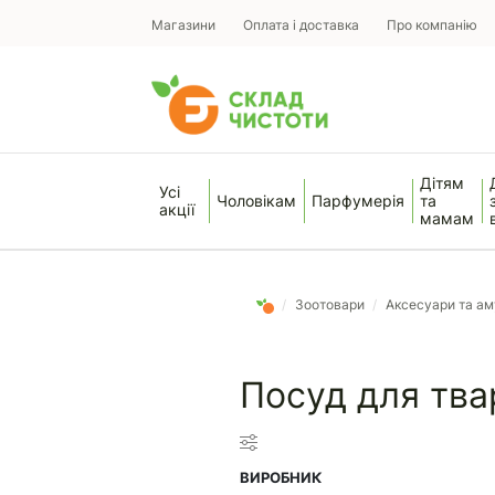
Магазини
Оплата і доставка
Про компанію
Дітям
Усі
Чоловікам
Парфумерія
та
акції
мамам
/
Зоотовари
/
Аксесуари та ам
Посуд для тва
ВИРОБНИК