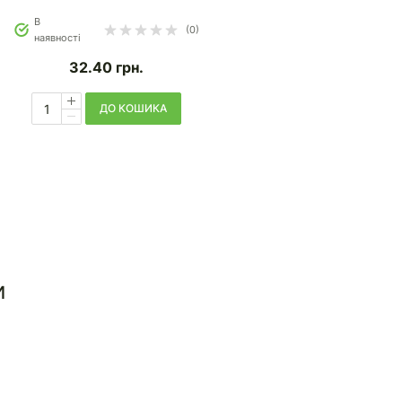
В
Відсутній
(0)
(0)
наявності
40.40
грн.
32.40
грн.
ДО КОШИКА
и