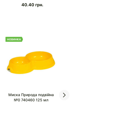
40.40
грн.
Миска Природа подвійна
Миска Природа №1 740454
№0 740460 125 мл
300 мл