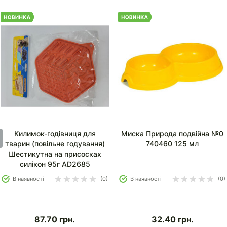
Килимок-годівниця для
Миска Природа подвійна №0
тварин (повільне годування)
740460 125 мл
Шестикутна на присосках
силікон 95г AD2685
В наявності
(0)
В наявності
(0)
87.70
грн.
32.40
грн.