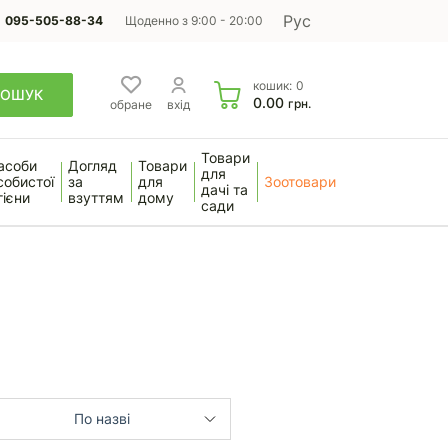
Рус
095-505-88-34
Щоденно з 9:00 - 20:00
кошик:
0
ПОШУК
0.00
грн.
обране
вхід
Товари
асоби
Догляд
Товари
для
собистої
за
для
Зоотовари
дачі та
гієни
взуттям
дому
сади
По назві