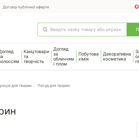
Договір публічної оферти
Догляд
Догляд
Канцтовари
З
за
Побутова
Декоративна
за
та
о
обличчям
хімія
косметика
волоссям
творчість
гі
і тілом
уніція для тварин
/
Посуд для тварин
рин