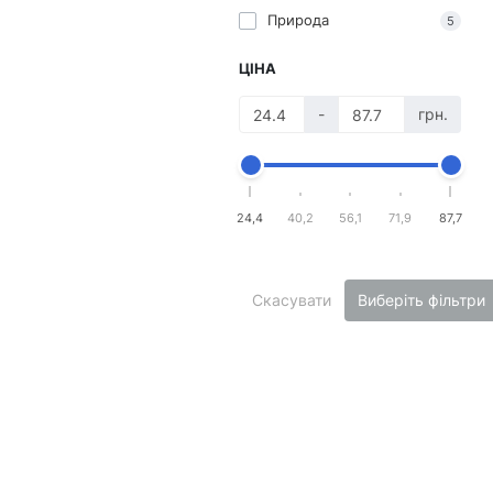
Природа
5
ЦІНА
-
грн.
24,4
40,2
56,1
71,9
87,7
Скасувати
Виберіть фільтри