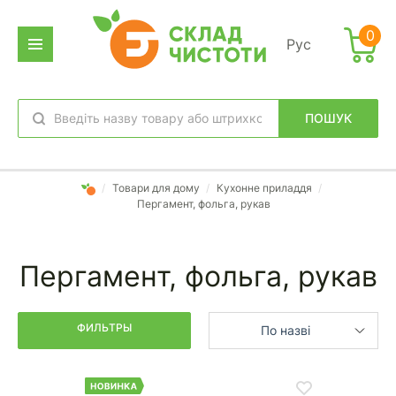
Фильтр
0
Рус
дено
аров:
ПОШУК
обране
вхід
/
Товари для дому
/
Кухонне приладдя
/
Пергамент, фольга, рукав
Пергамент, фольга, рукав
ФИЛЬТРЫ
По назві