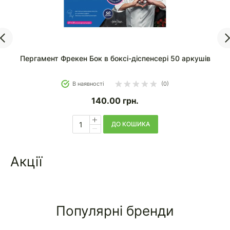
кушів
Фольга алюмінієва Фрекен Бок Мах з ножем-
слайдером 50 м
В наявності
(0)
290.90
грн.
346.80
ДО КОШИКА
Акції
Популярні бренди