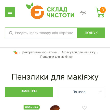
Фильтр
0
Рус
дено
аров:
ПОШУК
обране
вхід
/
Декоративна косметика
/
Аксесуари для макіяжу
/
Пензлики для макіяжу
Пензлики для макіяжу
ФИЛЬТРЫ
По назві