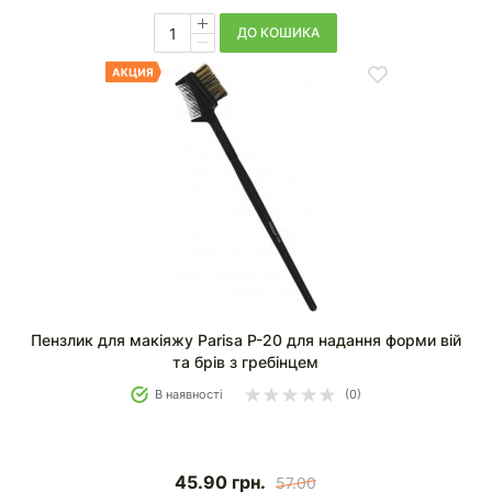
ДО КОШИКА
Пензлик для макіяжу Parisa P-20 для надання форми вій
та брів з гребінцем
В наявності
(0)
45.90
грн.
57.00