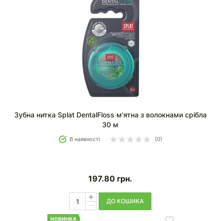
Зубна нитка Splat DentalFloss м'ятна з волокнами срібла
30 м
В наявності
(0)
197.80
грн.
ДО КОШИКА