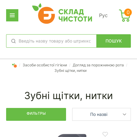
Фильтр
0
Рус
дено
аров:
ПОШУК
обране
вхід
/
Засоби особистої гігієни
/
Догляд за порожниною рота
/
Зубні щітки, нитки
Зубні щітки, нитки
ФИЛЬТРЫ
По назві