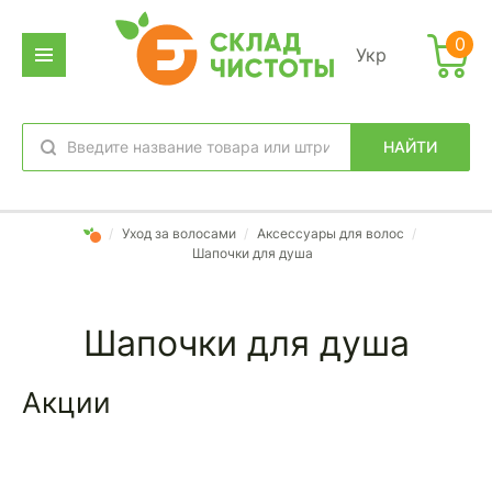
Фильтр
0
Укр
дено
аров:
НАЙТИ
избранное
вход
/
Уход за волосами
/
Аксессуары для волос
/
Шапочки для душа
Шапочки для душа
Акции