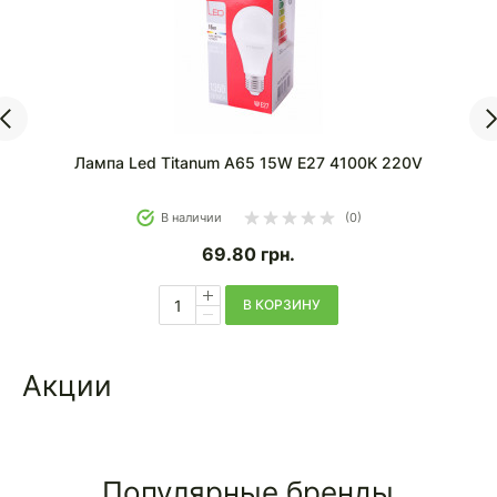
Лампа Led Titanum A65 15W E27 4100K 220V
Лам
В наличии
(0)
69.80
грн.
В КОРЗИНУ
Акции
Популярные бренды