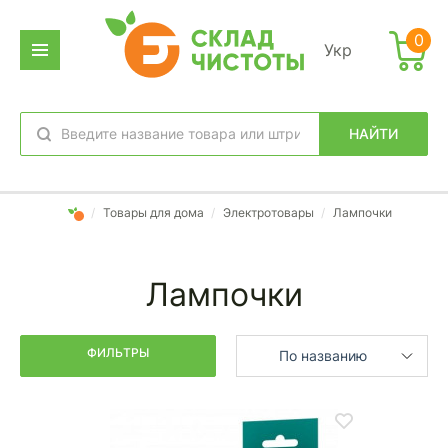
Фильтр
0
Укр
дено
аров:
НАЙТИ
избранное
вход
/
Товары для дома
/
Электротовары
/
Лампочки
Лампочки
ФИЛЬТРЫ
По названию