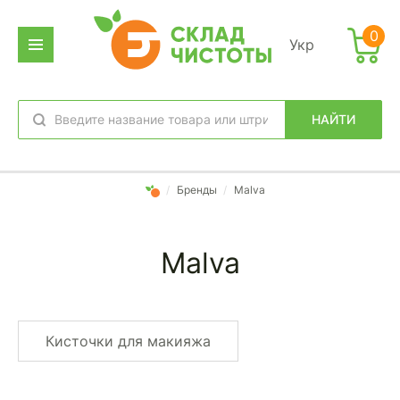
0
Укр
НАЙТИ
избранное
вход
/
Бренды
/
Malva
Malva
Кисточки для макияжа