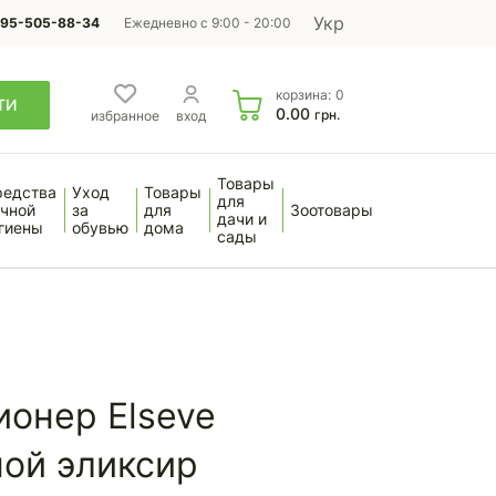
Укр
95-505-88-34
Ежедневно с 9:00 - 20:00
корзина:
0
ТИ
0.00
грн.
избранное
вход
Товары
редства
Уход
Товары
для
чной
за
для
Зоотовары
дачи и
гиены
обувью
дома
сады
онер Elseve
йной эликсир