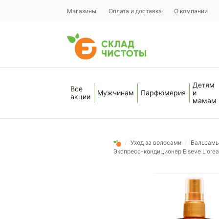
Магазины
Оплата и доставка
О компании
Детям
Все
Мужчинам
Парфюмерия
и
акции
мамам
/
Уход за волосами
/
Бальзамы
Экспресс-кондиционер Elseve L'orea