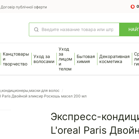
0
Договір публічної оферти
НАЙ
Уход
Канцтовары
за
С
Уход за
Бытовая
Декоративная
и
лицом
ли
волосами
химия
косметика
творчество
и
ги
телом
,кондиционеры,маски для волос
/
l Paris Двойной эликсир Роскошь масел 200 мл
Экспресс-кондици
L'oreal Paris Дво