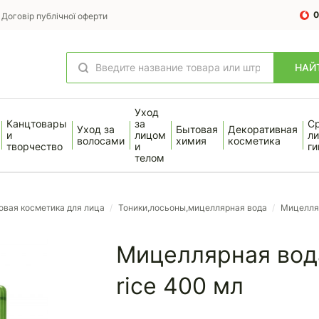
0
Договір публічної оферти
НАЙ
Уход
Канцтовары
за
С
Уход за
Бытовая
Декоративная
и
лицом
ли
волосами
химия
косметика
творчество
и
ги
телом
овая косметика для лица
/
Тоники,лосьоны,мицеллярная вода
/
Мицелляр
Мицеллярная вода
rice 400 мл