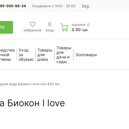
Укр
95-505-88-34
Ежедневно с 9:00 - 20:00
корзина:
0
ТИ
0.00
грн.
избранное
вход
Товары
редства
Уход
Товары
для
чной
за
для
Зоотовары
дачи и
гиены
обувью
дома
сады
ная вода Биокон I love rice 400 мл
 Биокон I love