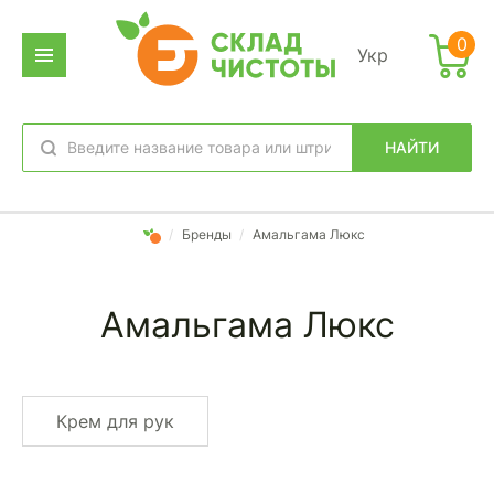
0
Укр
НАЙТИ
избранное
вход
/
Бренды
/
Амальгама Люкс
Амальгама Люкс
Крем для рук