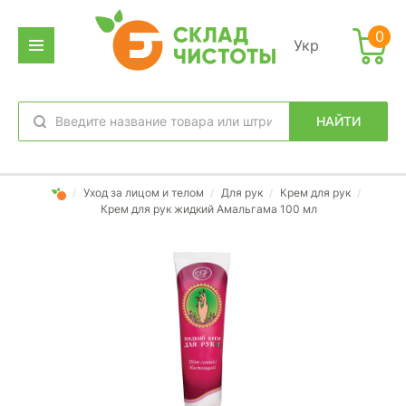
0
Укр
НАЙТИ
избранное
вход
/
Уход за лицом и телом
/
Для рук
/
Крем для рук
/
Крем для рук жидкий Амальгама 100 мл