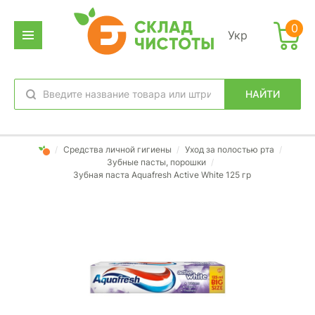
0
Укр
НАЙТИ
избранное
вход
/
Средства личной гигиены
/
Уход за полостью рта
/
Зубные пасты, порошки
/
Зубная паста Aquafresh Active White 125 гр