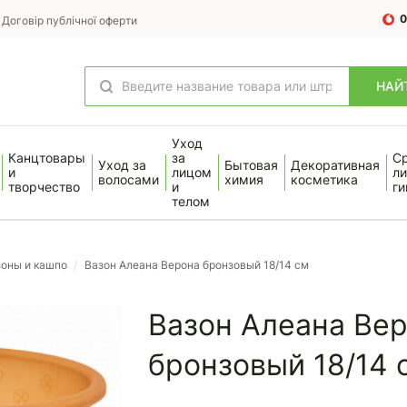
0
Договір публічної оферти
НАЙ
Уход
Канцтовары
за
С
Уход за
Бытовая
Декоративная
и
лицом
ли
волосами
химия
косметика
творчество
и
ги
телом
зоны и кашпо
/
Вазон Алеана Верона бронзовый 18/14 см
Вазон Алеана Ве
бронзовый 18/14 