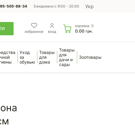
Укр
95-505-88-34
Ежедневно с 9:00 - 20:00
корзина:
0
ТИ
0.00
грн.
избранное
вход
Товары
редства
Уход
Товары
для
чной
за
для
Зоотовары
дачи и
гиены
обувью
дома
сады
рона
см