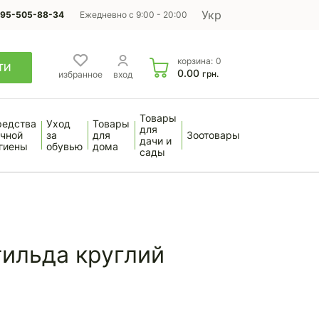
Укр
95-505-88-34
Ежедневно с 9:00 - 20:00
корзина:
0
ТИ
0.00
грн.
избранное
вход
Товары
редства
Уход
Товары
для
чной
за
для
Зоотовары
дачи и
гиены
обувью
дома
сады
ильда круглий