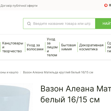
0
Договір публічної оферти
НАЙ
Уход
Канцтовары
за
С
Уход за
Бытовая
Декоративная
и
лицом
ли
волосами
химия
косметика
творчество
и
ги
телом
зоны и кашпо
/
Вазон Алеана Матильда круглий белый 16/15 см
Вазон Алеана Мат
белый 16/15 см