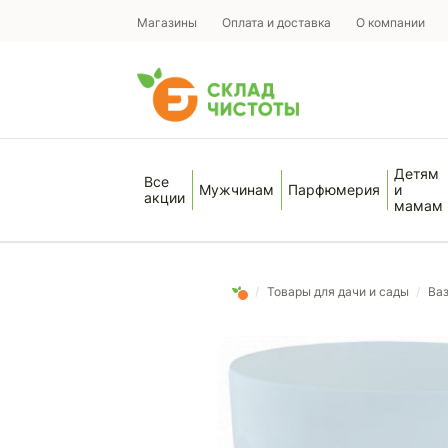
Магазины
Оплата и доставка
О компании
Детям
Все
Мужчинам
Парфюмерия
и
акции
мамам
/
Товары для дачи и сады
/
Ва