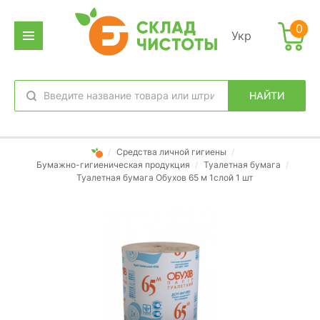
0
Укр
НАЙТИ
избранное
вход
/
Средства личной гигиены
/
Бумажно-гигиеническая продукция
/
Туалетная бумага
/
Туалетная бумага Обухов 65 м 1слой 1 шт