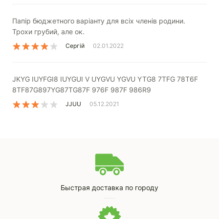
Папір бюджетного варіанту для всіх членів родини.
Трохи грубий, але ок.
Сергій
02.01.2022
JKYG IUYFGI8 IUYGUI V UYGVU YGVU YTG8 7TFG 78T6F
8TF87G897YG87TG87F 976F 987F 986R9
JJUU
05.12.2021
Быстрая доставка по городу