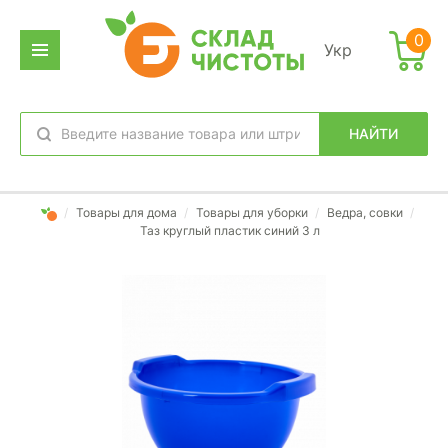
0
Укр
НАЙТИ
избранное
вход
/
Товары для дома
/
Товары для уборки
/
Ведра, совки
/
Таз круглый пластик синий 3 л