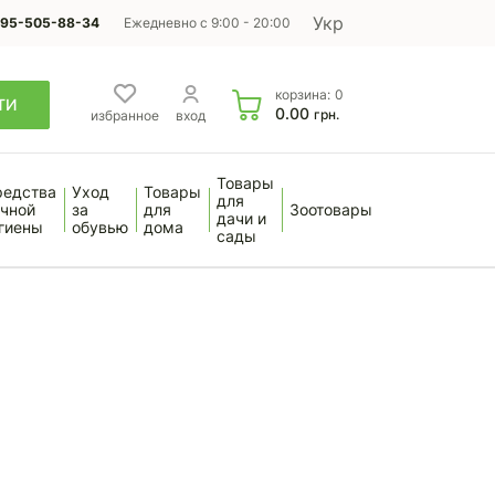
Укр
95-505-88-34
Ежедневно с 9:00 - 20:00
корзина:
0
ТИ
0.00
грн.
избранное
вход
Товары
редства
Уход
Товары
для
чной
за
для
Зоотовары
дачи и
гиены
обувью
дома
сады