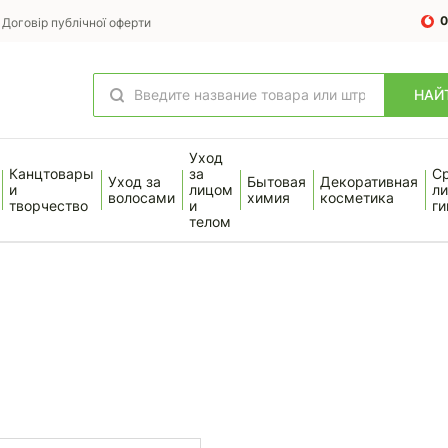
0
Договір публічної оферти
НАЙ
Уход
Канцтовары
за
С
Уход за
Бытовая
Декоративная
и
лицом
ли
волосами
химия
косметика
творчество
и
ги
телом