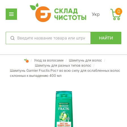
0
Укр
НАЙТИ
избранное
вход
/
Уход за волосами
/
Шампунь для волос
/
Шампунь для разных типов волос
/
Шампунь Garnier Fructis Рост во всю силу для ослабленных волос
склонных к выпадению 400 мл