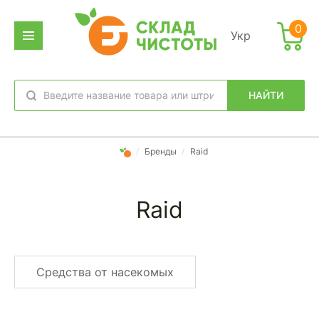
0
Укр
НАЙТИ
избранное
вход
/
Бренды
/
Raid
Raid
Средства от насекомых