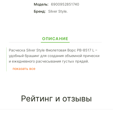
Модель:
6900952851740
Бренд:
Silver Style.
ОПИСАНИЕ
Расческа Silver Style Фиолетовая Ворс PB-8517 L –
удобный брашинг для создания объемной прически
и ежедневного расчесывания густых прядей.
Изделие выполнено из термостойкого материала,
показать все
который не выделяет химикатов при нагревании и
защищает волосы во время сушки феном. Круглая
форма поможет придать локонам красивые завитки.
Гребешки оснащены закругленными концами, что
обеспечивает полезный массаж кожи головы без
Рейтинг и отзывы
малейших повреждений. Причесывание такой
расческой будет не только приятным, но и
полезным для хорошего роста новых волос.