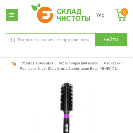
0
Укр
НАЙТИ
избранное
вход
/
Уход за волосами
/
Аксессуары для волос
/
Расчески
/
Расческа Silver Style Brush Фиолетовая Ворс PB-8517 L