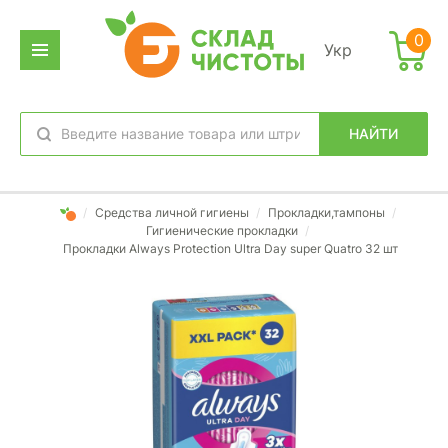
0
Укр
НАЙТИ
избранное
вход
/
Средства личной гигиены
/
Прокладки,тампоны
/
Гигиенические прокладки
/
Прокладки Always Protection Ultra Day super Quatro 32 шт