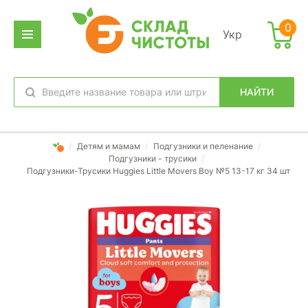
0
Укр
НАЙТИ
избранное
вход
/
Детям и мамам
/
Подгузники и пеленание
/
Подгузники - трусики
/
Подгузники-Трусики Huggies Little Movers Boy №5 13-17 кг 34 шт