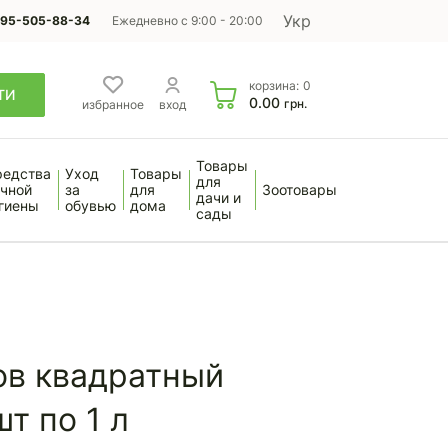
Укр
95-505-88-34
Ежедневно с 9:00 - 20:00
корзина:
0
ТИ
0.00
грн.
избранное
вход
Товары
редства
Уход
Товары
для
чной
за
для
Зоотовары
дачи и
гиены
обувью
дома
сады
ов квадратный
т по 1 л