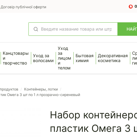
0
Договір публічної оферти
НАЙ
Уход
Канцтовары
за
С
Уход за
Бытовая
Декоративная
и
лицом
ли
волосами
химия
косметика
творчество
и
ги
телом
продуктов
/
Контейнеры, лотки
/
тик Омега 3 шт по 1 л прозрачно-сиреневый
Набор контейнер
пластик Омега 3 ш