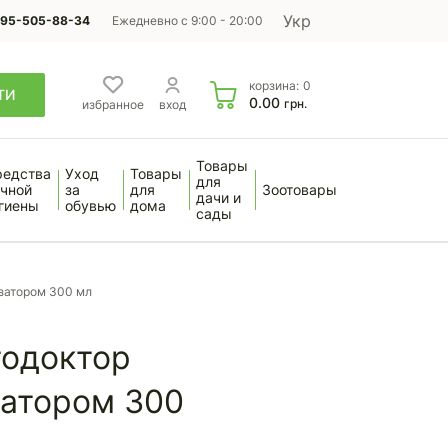
Укр
95-505-88-34
Ежедневно с 9:00 - 20:00
корзина:
0
ТИ
0.00
грн.
избранное
вход
Товары
редства
Уход
Товары
для
чной
за
для
Зоотовары
дачи и
гиены
обувью
дома
сады
затором 300 мл
одоктор
затором 300