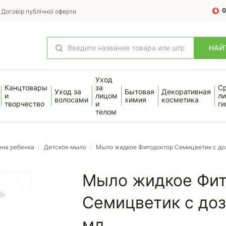
0
Договір публічної оферти
НАЙ
Уход
Канцтовары
за
С
Уход за
Бытовая
Декоративная
и
лицом
ли
волосами
химия
косметика
творчество
и
ги
телом
ена ребенка
/
Детское мыло
/
Мыло жидкое Фитодоктор Семицветик с до
Мыло жидкое Фит
Семицветик с до
мл