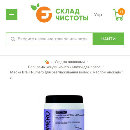
0
Укр
НАЙТИ
избранное
вход
/
Уход за волосами
/
Бальзамы,кондиционеры,маски для волос
/
Маска Brelil Numero для разглаживания волос с маслом авокадо 1
л