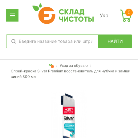
0
Укр
НАЙТИ
избранное
вход
/
Уход за обувью
/
Спрей-краска Silver Premium восстановитель для нубука и замши
синий 300 мл