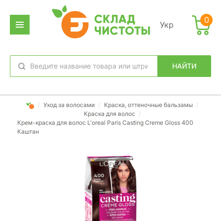
0
Укр
НАЙТИ
избранное
вход
/
Уход за волосами
/
Краска, оттеночные бальзамы
/
Краска для волос
/
Крем-краска для волос L'оreal Paris Casting Creme Gloss 400
Каштан