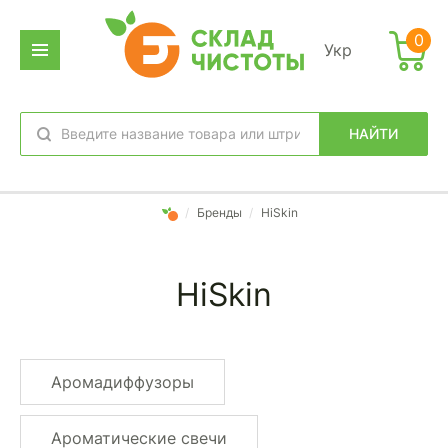
0
Укр
НАЙТИ
избранное
вход
/
Бренды
/
HiSkin
HiSkin
Аромадиффузоры
Ароматические свечи