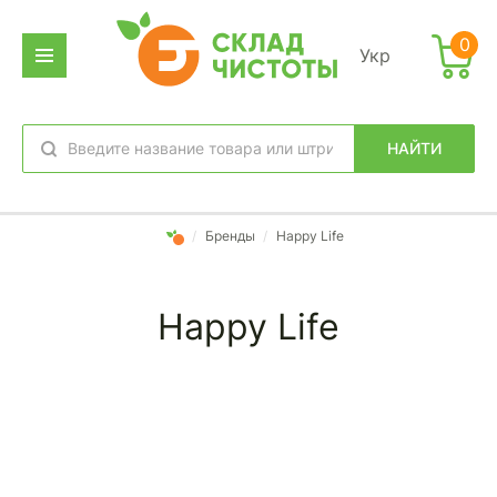
0
Укр
НАЙТИ
избранное
вход
/
Бренды
/
Happy Life
Happy Life