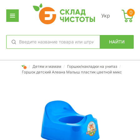
0
Укр
НАЙТИ
избранное
вход
/
Детям и мамам
/
Горшки/накладки на унитаз
/
Горшок детский Алеана Малыш пластик цветной микс