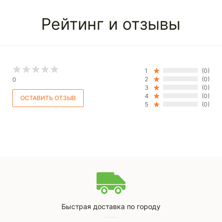
ручки позволяет без особых усилий мыть горшок и
транспортировать. Установленная цена позволит
Рейтинг и отзывы
приучить ребенка к самостоятельности и
ответственности, подготовить его к походу в
детский сад. .
1
(0)
2
(0)
0
3
(0)
4
(0)
5
(0)
Быстрая доставка по городу