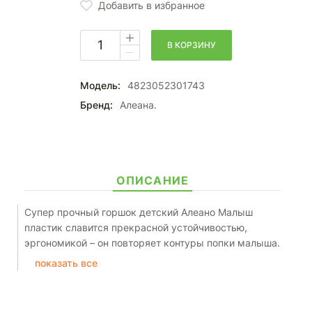
Добавить в избранное
В КОРЗИНУ
Модель:
4823052301743
Бренд:
Алеана.
ОПИСАНИЕ
Супер прочный горшок детский Алеано Малыш
пластик славится прекрасной устойчивостью,
эргономикой – он повторяет контуры попки малыша.
Он легко очищается, выполнен с материалов
показать все
лишенных искусственных красителей и резкого
запаха. Его стоить купить, чтобы быстрее отучить
ребенка от подгузников. Наличие анатомической