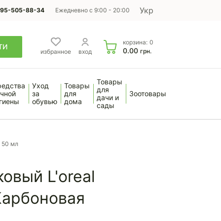
Укр
95-505-88-34
Ежедневно с 9:00 - 20:00
корзина:
0
ТИ
0.00
грн.
избранное
вход
Товары
редства
Уход
Товары
для
чной
за
для
Зоотовары
дачи и
гиены
обувью
дома
сады
 50 мл
овый L'oreal
 Карбоновая