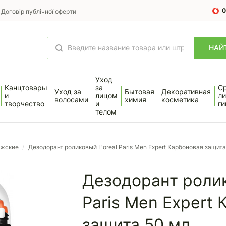
0
Договір публічної оферти
НАЙ
Уход
Канцтовары
за
С
Уход за
Бытовая
Декоративная
и
лицом
ли
волосами
химия
косметика
творчество
и
ги
телом
ужские
/
Дезодорант роликовый L'oreal Paris Men Expert Карбоновая защита
Дезодорант ролик
Paris Men Expert
защита 50 мл