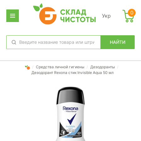
0
Укр
НАЙТИ
избранное
вход
/
Средства личной гигиены
/
Дезодоранты
/
Дезодорант Rexona стик Invisible Aqua 50 мл