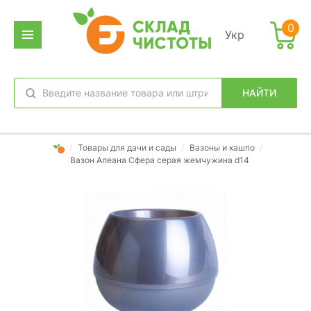
0
Укр
НАЙТИ
избранное
вход
/
Товары для дачи и сады
/
Вазоны и кашпо
/
Вазон Алеана Сфера серая жемчужина d14