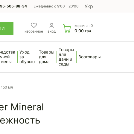
Укр
95-505-88-34
Ежедневно с 9:00 - 20:00
корзина:
0
ТИ
0.00
грн.
избранное
вход
Товары
редства
Уход
Товары
для
чной
за
для
Зоотовары
дачи и
гиены
обувью
дома
сады
 150 мл
r Mineral
Нежность