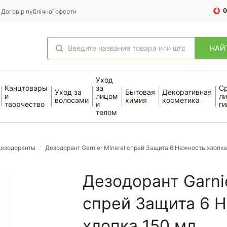
0
Договір публічної оферти
НАЙ
Уход
Канцтовары
за
С
Уход за
Бытовая
Декоративная
и
лицом
ли
волосами
химия
косметика
творчество
и
ги
телом
езодоранты
/
Дезодорант Garnier Mineral спрей Защита 6 Нежность хлопка
Дезодорант Garnie
спрей Защита 6 
хлопка 150 мл